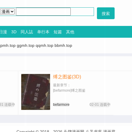
日漫
3D
同人誌
单行本
短篇
其他
tpmh.top
ggmh.top
qqmh.top
bbmh.top
缚之图鉴(3D)
最新章节：
[befarmore]缚之图鉴
-31 连载中
befarmore
02-01 连载中
Copyright © 2018 - 2026
头牌漫画网
八叉书库
漫画君