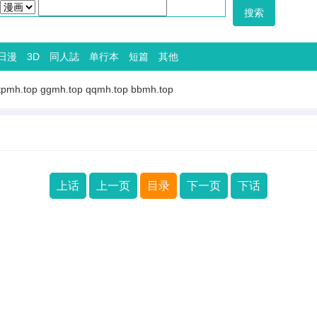
日漫
3D
同人誌
单行本
短篇
其他
tpmh.top
ggmh.top
qqmh.top
bbmh.top
上话
上一页
目录
下一页
下话