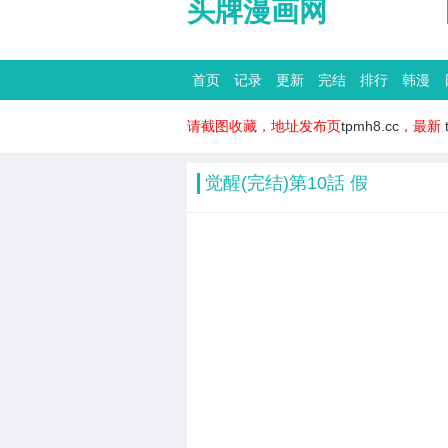
头牌漫画网
首页
记录
更新
完结
排行
韩漫
请截图收藏，地址发布页
tpmh8.cc
，最新
觉醒(完结)第10話 假