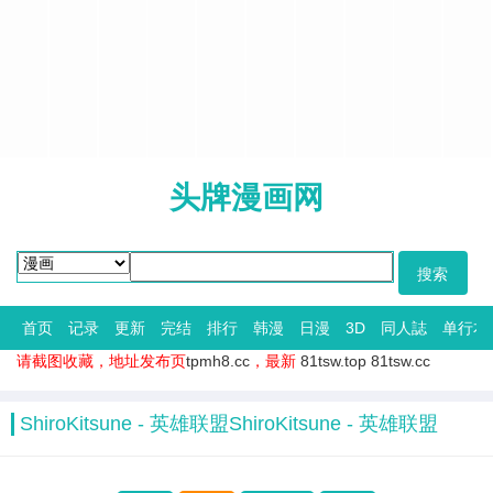
头牌漫画网
首页
记录
更新
完结
排行
韩漫
日漫
3D
同人誌
单行本
请截图收藏，地址发布页
tpmh8.cc
，最新
81tsw.top
81tsw.cc
ShiroKitsune - 英雄联盟ShiroKitsune - 英雄联盟