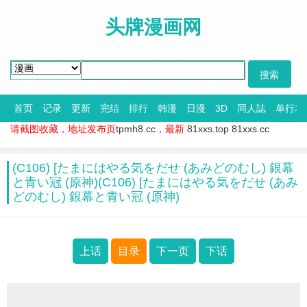
头牌漫画网
首页
记录
更新
完结
排行
韩漫
日漫
3D
同人誌
单行本
请截图收藏，地址发布页
tpmh8.cc
，最新
81xxs.top
81xxs.cc
(C106) [たまにはやる気をだせ (あみどのむし) 銀幕
と青い冠 (原神)(C106) [たまにはやる気をだせ (あみ
どのむし) 銀幕と青い冠 (原神)
上话
目录
下一页
下话