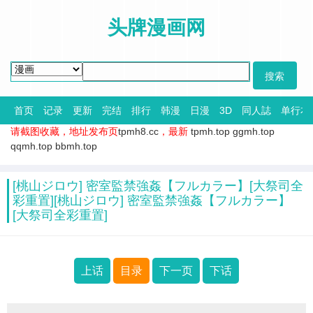
头牌漫画网
首页
记录
更新
完结
排行
韩漫
日漫
3D
同人誌
单行本
请截图收藏，地址发布页
tpmh8.cc
，最新
tpmh.top
ggmh.top
qqmh.top
bbmh.top
[桃山ジロウ] 密室監禁強姦【フルカラー】[大祭司全
彩重置][桃山ジロウ] 密室監禁強姦【フルカラー】
[大祭司全彩重置]
上话
目录
下一页
下话