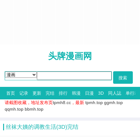
头牌漫画网
首页
记录
更新
完结
排行
韩漫
日漫
3D
同人誌
单行本
请截图收藏，地址发布页
tpmh8.cc
，最新
tpmh.top
ggmh.top
qqmh.top
bbmh.top
丝袜大姨的调教生活(3D)完结