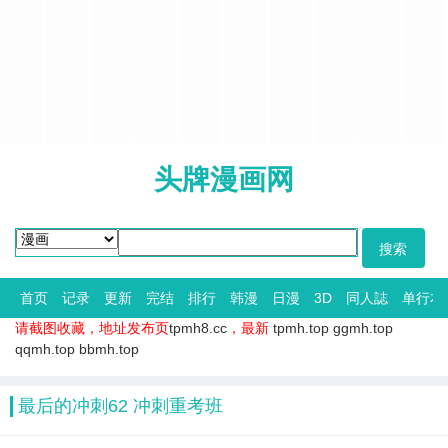
头牌漫画网
首页
记录
更新
完结
排行
韩漫
日漫
3D
同人誌
单行本
请截图收藏，地址发布页
tpmh8.cc
，最新
tpmh.top
ggmh.top
qqmh.top
bbmh.top
最后的冲刺62 冲刺重考班