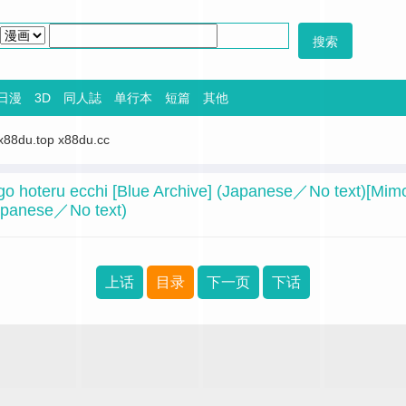
日漫
3D
同人誌
单行本
短篇
其他
x88du.top
x88du.cc
go hoteru ecchi [Blue Archive] (Japanese／No text)[Mim
Japanese／No text)
上话
目录
下一页
下话