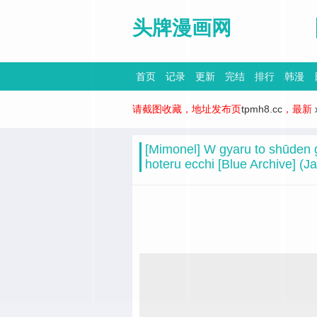
头牌漫画网
首页
记录
更新
完结
排行
韩漫
请截图收藏，地址发布页
tpmh8.cc
，最新
[Mimonel] W gyaru to shūden 
hoteru ecchi [Blue Archive] (