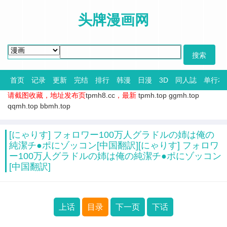
头牌漫画网
首页
记录
更新
完结
排行
韩漫
日漫
3D
同人誌
单行本
请截图收藏，地址发布页
tpmh8.cc
，最新
tpmh.top
ggmh.top
qqmh.top
bbmh.top
[にゃりす] フォロワー100万人グラドルの姉は俺の
純潔チ●ポにゾッコン[中国翻訳][にゃりす] フォロワ
ー100万人グラドルの姉は俺の純潔チ●ポにゾッコン
[中国翻訳]
上话
目录
下一页
下话