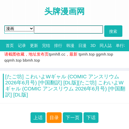
头牌漫画网
首页
记录
更新
完结
排行
韩漫
日漫
3D
同人誌
单行本
请截图收藏，地址发布页
tpmh8.cc
，最新
tpmh.top
ggmh.top
qqmh.top
bbmh.top
[たご坊] こわいよWギャル (COMIC アンスリウム
2026年6月号) [中国翻訳] [DL版][たご坊] こわいよW
ギャル (COMIC アンスリウム 2026年6月号) [中国翻
訳] [DL版]
上话
目录
下一页
下话