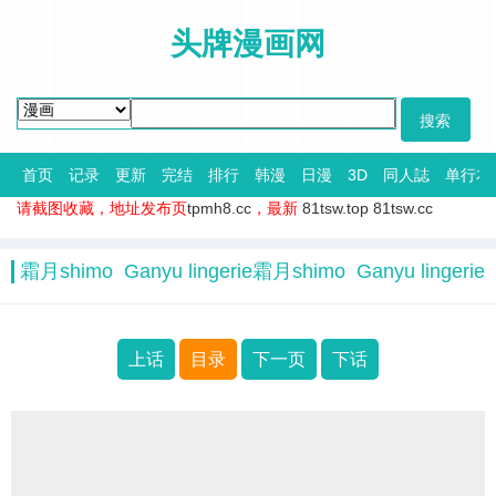
头牌漫画网
首页
记录
更新
完结
排行
韩漫
日漫
3D
同人誌
单行本
请截图收藏，地址发布页
tpmh8.cc
，最新
81tsw.top
81tsw.cc
霜月shimo Ganyu lingerie霜月shimo Ganyu lingerie
上话
目录
下一页
下话