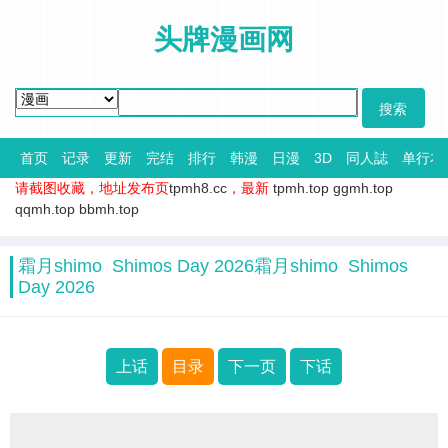
头牌漫画网
首页
记录
更新
完结
排行
韩漫
日漫
3D
同人誌
单行本
请截图收藏，地址发布页
tpmh8.cc
，最新
tpmh.top
ggmh.top
qqmh.top
bbmh.top
霜月shimo Shimos Day 2026霜月shimo Shimos
Day 2026
上话
目录
下一页
下话