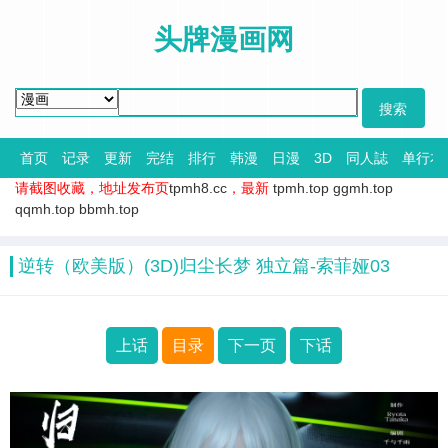
头牌漫画网
首页
记录
更新
完结
排行
韩漫
日漫
3D
同人誌
单行本
请截图收藏，地址发布页
tpmh8.cc
，最新
tpmh.top
ggmh.top
qqmh.top
bbmh.top
逆转（欧美版）(3D)归尘长梦 独立篇-索菲娅03
上话
目录
下一页
下话