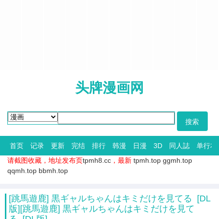
头牌漫画网
首页
记录
更新
完结
排行
韩漫
日漫
3D
同人誌
单行本
请截图收藏，地址发布页
tpmh8.cc
，最新
tpmh.top
ggmh.top
qqmh.top
bbmh.top
[跳馬遊鹿] 黒ギャルちゃんはキミだけを見てる [DL
版][跳馬遊鹿] 黒ギャルちゃんはキミだけを見て