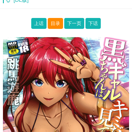
る [DL版]
上话
目录
下一页
下话