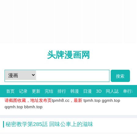
头牌漫画网
首页
记录
更新
完结
排行
韩漫
日漫
3D
同人誌
单行本
请截图收藏，地址发布页
tpmh8.cc
，最新
tpmh.top
ggmh.top
qqmh.top
bbmh.top
秘密教学第285話 回味公車上的滋味