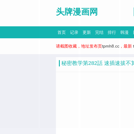
头牌漫画网
首页
记录
更新
完结
排行
韩漫
请截图收藏，地址发布页
tpmh8.cc
，最新
秘密教学第282話 速插速拔不