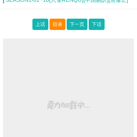
SEASON1-01~10(人雀RENQU)[中国翻訳][無修正]
上话
目录
下一页
下话