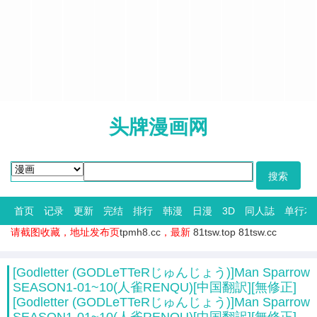
头牌漫画网
首页
记录
更新
完结
排行
韩漫
日漫
3D
同人誌
单行本
请截图收藏，地址发布页
tpmh8.cc
，最新
81tsw.top
81tsw.cc
[Godletter (GODLeTTeRじゅんじょう)]Man Sparrow
SEASON1-01~10(人雀RENQU)[中国翻訳][無修正]
[Godletter (GODLeTTeRじゅんじょう)]Man Sparrow