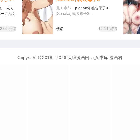
 (むーんら
最新章节：
[Senaka] 義装母子3
れーにんぐ
[Senaka] 義装母子3…
と)] 絵里
12-02 完结
佚名
12-14 完结
 (ラブラ
Copyright © 2018 - 2026
头牌漫画网
八叉书库
漫画君