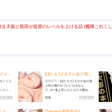
nce (有賀冬)] 天龍と龍田が提督のレベルを上げる話 (艦隊これ
[桃色温泉] 僕のカノジョはお母さん
[ぼたもち] まさかあの鬼上司が俺のセフレになるなんて...4〜鬼上司と心とカラダ重ねる純愛 結婚初夜〜
のカノジョ
最新章节：
[ぼたもち] まさかあの鬼
上司が俺のセフレになるなん
はお母さ
て...4〜鬼上司と心とカラダ重ねる
純愛 結婚初夜〜
2-10 完结
佚名
12-09 完结
[ぼたもち] まさかあの鬼上司が俺の
セフレになるなんて...4〜鬼上司と
心とカラダ重ねる純愛 結婚初夜〜…
(C94) [布の家 (むーんらいと)] 絵里といっしょ とれーにんぐ編 (ラブライブ!)
[Senaka] 義装母子3