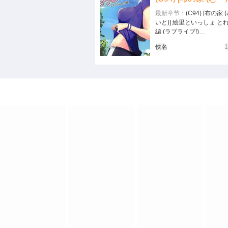
最新章节：
(C94) [布の家
いと)] 絵里といっしょ と
編 (ラブライブ!)
(C94) [布の家 (むーんらい
佚名
といっしょ とれーにんぐ編
イブ!)…