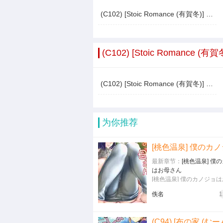
(C102) [Stoic Romance (有賀冬)] 天龍と龍田が提督のレベルを上げる話 (艦隊これくしょん -艦これ-)
(C102) [Stoic Roma
(C102) [Stoic Romance (有賀冬)] 天龍と龍田が提督のレベルを上げる話 (艦隊これくしょん -艦これ-)
为你推荐
最新章节：
[桃色温泉] 僕
はお母さん
[桃色温泉] 僕のカノジョ
ん…
佚名
1