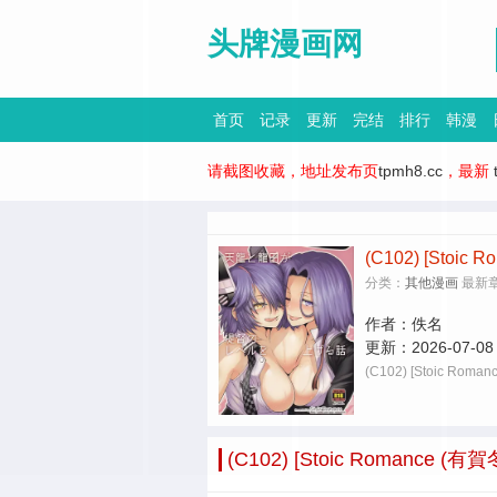
头牌漫画网
首页
记录
更新
完结
排行
韩漫
请截图收藏，地址发布页
tpmh8.cc
，最新
(C102) [St
分类：
其他漫画
最新
作者：
佚名
更新：
2026-07-08
(C102) [Stoic
(C102) [Stoic Roma