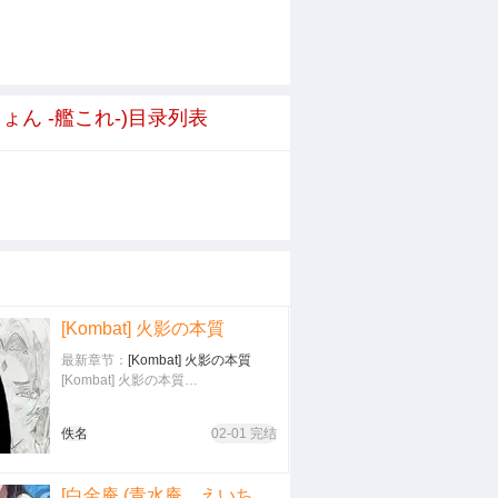
くしょん -艦これ-)目录列表
[Kombat] 火影の本質
最新章节：
[Kombat] 火影の本質
[Kombat] 火影の本質…
佚名
02-01 完结
[白金庵 (青水庵、えいち、こぼ)] S級女子たちとエッチな動画を撮ることになった僕