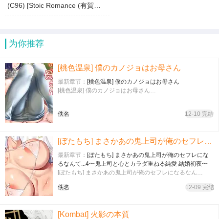
(C96) [Stoic Romance (有賀冬)] 世話焼き龍田さん (艦隊これくしょん -艦これ-)
为你推荐
[桃色温泉] 僕のカノジョはお母さん
最新章节：
[桃色温泉] 僕のカノジョはお母さん
[桃色温泉] 僕のカノジョはお母さん…
佚名
12-10 完结
[ぼたもち] まさかあの鬼上司が俺のセフレになるなんて...4〜鬼上司と心とカラダ重ねる純愛 結婚初夜〜
最新章节：
[ぼたもち] まさかあの鬼上司が俺のセフレにな
るなんて...4〜鬼上司と心とカラダ重ねる純愛 結婚初夜〜
[ぼたもち] まさかあの鬼上司が俺のセフレになるなん
て...4〜鬼上司と心とカラダ重ねる純愛 結婚初夜〜…
佚名
12-09 完结
[Kombat] 火影の本質