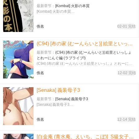
最新章节：
[Kombat] 火影の本質
[Kombat] 火影の本質…
佚名
02-01 完结
(C94) [布の家 (むーんらいと)] 絵里といっしょ とれーにんぐ編 (ラブライブ!)
最新章节：
(C94) [布の家 (むーんらいと)] 絵里といっしょ
とれーにんぐ編 (ラブライブ!)
(C94) [布の家 (むーんらいと)] 絵里といっしょ とれーにん
ぐ編 (ラブライブ!)…
佚名
12-02 完结
[Senaka] 義装母子3
最新章节：
[Senaka] 義装母子3
[Senaka] 義装母子3…
佚名
12-14 完结
[白金庵 (青水庵、えいち、こぼ)] S級女子たちとエッチな動画を撮ることになった僕